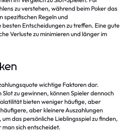
ählens zu verstehen, während beim Poker das
 den spezifischen Regeln und
 besten Entscheidungen zu treffen. Eine gute
che Verluste zu minimieren und länger im
iken
uszahlungsquote wichtige Faktoren dar.
m Slot zu gewinnen, können Spieler dennoch
Volatilität bieten weniger häufige, aber
t häufigere, aber kleinere Auszahlungen
 um das persönliche Lieblingsspiel zu finden,
r man sich entscheidet.