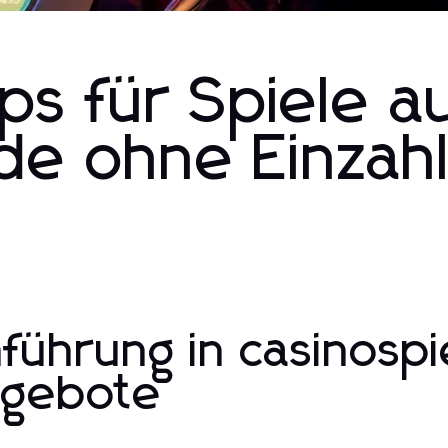
ps für Spiele a
.de ohne Einzah
nführung in casinosp
gebote