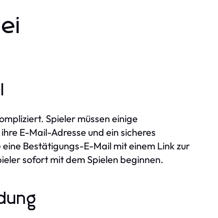
ei
l
ompliziert. Spieler müssen einige
hre E-Mail-Adresse und ein sicheres
e eine Bestätigungs-E-Mail mit einem Link zur
ieler sofort mit dem Spielen beginnen.
ldung