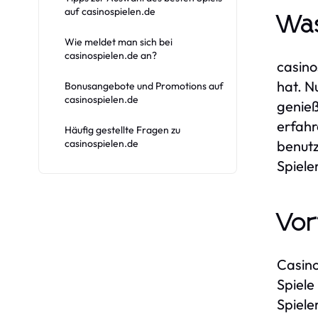
auf casinospielen.de
Was
Wie meldet man sich bei
casinospielen.de an?
casino
hat. N
Bonusangebote und Promotions auf
casinospielen.de
genieß
erfahr
Häufig gestellte Fragen zu
casinospielen.de
benutz
Spiele
Vor
Casino
Spiele
Spiele