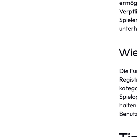
ermögl
Verpfli
Spiele
unterh
Wie
Die Fu
Regist
katego
Spielo
halten
Benutz