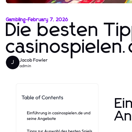
Gambling
-
February 7, 2026
Die besten Tip
casinospielen
Jacob Fowler
J
admin
Table of Contents
Ei
An
Einführung in casinospielen.de und
seine Angebote
Tipps zur Auswahl des besten Spiels