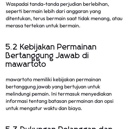
Waspadai tanda-tanda perjudian berlebihan,
seperti bermain lebih dari anggaran yang
ditentukan, terus bermain saat tidak menang, atau
merasa tertekan untuk bermain.
5.2 Kebijakan Permainan
Bertanggung Jawab di
mawartoto
mawartoto memiliki kebijakan permainan
bertanggung jawab yang bertujuan untuk
melindungi pemain. Ini termasuk menyediakan
informasi tentang batasan permainan dan opsi
untuk mengatur waktu dan biaya.