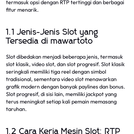
termasuk opsi dengan RTP tertinggi dan berbagai
fitur menarik.
1.1 Jenis-Jenis Slot yang
Tersedia di mawartoto
Slot dibedakan menjadi beberapa jenis, termasuk
slot klasik, video slot, dan slot progresif. Slot klasik
seringkali memiliki tiga reel dengan simbol
tradisional, sementara video slot menawarkan
grafik modern dengan banyak paylines dan bonus.
Slot progresif, di sisi lain, memiliki jackpot yang
terus meningkat setiap kali pemain memasang
taruhan.
1.2 Cara Kerja Mesin Slot: RTP