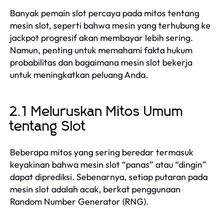
Banyak pemain slot percaya pada mitos tentang
mesin slot, seperti bahwa mesin yang terhubung ke
jackpot progresif akan membayar lebih sering.
Namun, penting untuk memahami fakta hukum
probabilitas dan bagaimana mesin slot bekerja
untuk meningkatkan peluang Anda.
2.1 Meluruskan Mitos Umum
tentang Slot
Beberapa mitos yang sering beredar termasuk
keyakinan bahwa mesin slot “panas” atau “dingin”
dapat diprediksi. Sebenarnya, setiap putaran pada
mesin slot adalah acak, berkat penggunaan
Random Number Generator (RNG).