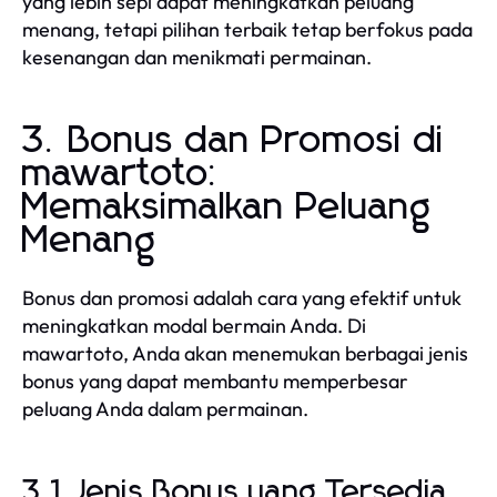
yang lebih sepi dapat meningkatkan peluang
menang, tetapi pilihan terbaik tetap berfokus pada
kesenangan dan menikmati permainan.
3. Bonus dan Promosi di
mawartoto:
Memaksimalkan Peluang
Menang
Bonus dan promosi adalah cara yang efektif untuk
meningkatkan modal bermain Anda. Di
mawartoto, Anda akan menemukan berbagai jenis
bonus yang dapat membantu memperbesar
peluang Anda dalam permainan.
3.1 Jenis Bonus yang Tersedia