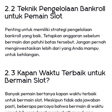
2.2 Teknik Pengelolaan Bankroll
untuk Pemain Slot
Penting untuk memiliki strategi pengelolaan
bankroll yang baik. Tetapkan anggaran sebelum
bermain dan patuhi batas tersebut. Jangan pernah
menginvestasikan lebih dari yang Anda mampu
untuk kehilangan.
2.3 Kapan Waktu Terbaik untuk
Bermain Slot?
Banyak pemain bertanya kapan waktu terbaik
untuk bermain slot. Meskipun tidak ada jawaban
pasti, beberapa percaya bahwa bermain di waktu