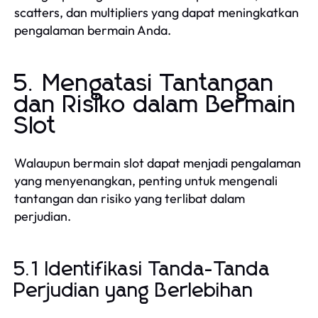
scatters, dan multipliers yang dapat meningkatkan
pengalaman bermain Anda.
5. Mengatasi Tantangan
dan Risiko dalam Bermain
Slot
Walaupun bermain slot dapat menjadi pengalaman
yang menyenangkan, penting untuk mengenali
tantangan dan risiko yang terlibat dalam
perjudian.
5.1 Identifikasi Tanda-Tanda
Perjudian yang Berlebihan