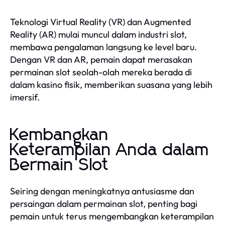
Teknologi Virtual Reality (VR) dan Augmented
Reality (AR) mulai muncul dalam industri slot,
membawa pengalaman langsung ke level baru.
Dengan VR dan AR, pemain dapat merasakan
permainan slot seolah-olah mereka berada di
dalam kasino fisik, memberikan suasana yang lebih
imersif.
Kembangkan
Keterampilan Anda dalam
Bermain Slot
Seiring dengan meningkatnya antusiasme dan
persaingan dalam permainan slot, penting bagi
pemain untuk terus mengembangkan keterampilan