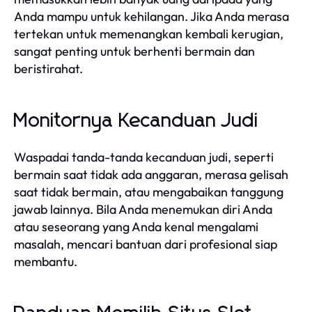
Anda mampu untuk kehilangan. Jika Anda merasa
tertekan untuk memenangkan kembali kerugian,
sangat penting untuk berhenti bermain dan
beristirahat.
Monitornya Kecanduan Judi
Waspadai tanda-tanda kecanduan judi, seperti
bermain saat tidak ada anggaran, merasa gelisah
saat tidak bermain, atau mengabaikan tanggung
jawab lainnya. Bila Anda menemukan diri Anda
atau seseorang yang Anda kenal mengalami
masalah, mencari bantuan dari profesional siap
membantu.