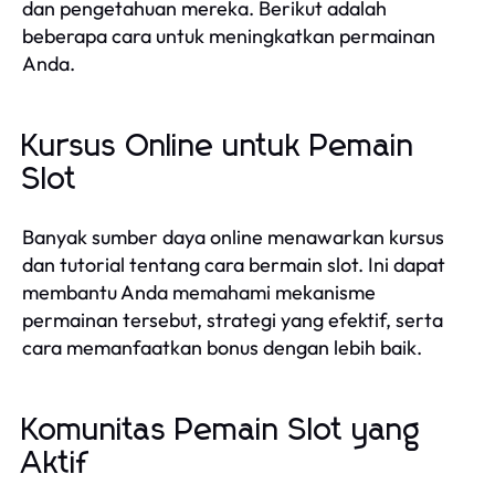
dan pengetahuan mereka. Berikut adalah
beberapa cara untuk meningkatkan permainan
Anda.
Kursus Online untuk Pemain
Slot
Banyak sumber daya online menawarkan kursus
dan tutorial tentang cara bermain slot. Ini dapat
membantu Anda memahami mekanisme
permainan tersebut, strategi yang efektif, serta
cara memanfaatkan bonus dengan lebih baik.
Komunitas Pemain Slot yang
Aktif