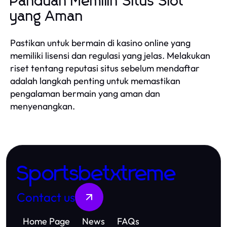
Panduan Memilih Situs Slot
yang Aman
Pastikan untuk bermain di kasino online yang
memiliki lisensi dan regulasi yang jelas. Melakukan
riset tentang reputasi situs sebelum mendaftar
adalah langkah penting untuk memastikan
pengalaman bermain yang aman dan
menyenangkan.
Sportsbetxtreme
Contact us
Home Page
News
FAQs