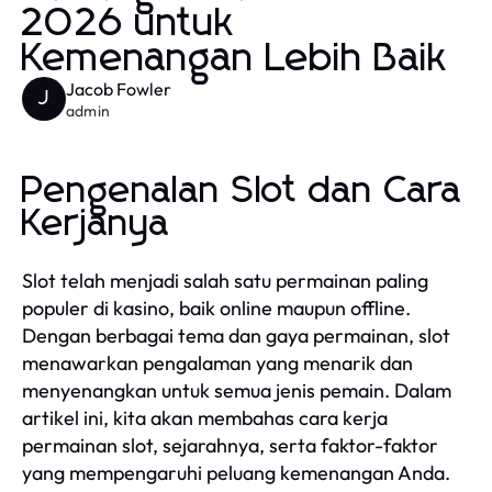
2026 untuk
Kemenangan Lebih Baik
Jacob Fowler
J
admin
Pengenalan Slot dan Cara
Kerjanya
Slot telah menjadi salah satu permainan paling
populer di kasino, baik online maupun offline.
Dengan berbagai tema dan gaya permainan, slot
menawarkan pengalaman yang menarik dan
menyenangkan untuk semua jenis pemain. Dalam
artikel ini, kita akan membahas cara kerja
permainan slot, sejarahnya, serta faktor-faktor
yang mempengaruhi peluang kemenangan Anda.