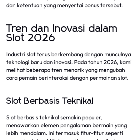
dan ketentuan yang menyertai bonus tersebut.
Tren dan Inovasi dalam
Slot 2026
Industri slot terus berkembang dengan munculnya
teknologi baru dan inovasi. Pada tahun 2026, kami
melihat beberapa tren menarik yang mengubah
cara pemain berinteraksi dengan permainan slot.
Slot Berbasis Teknikal
Slot berbasis teknikal semakin populer,
menawarkan elemen pengalaman bermain yang
lebih mendalam. Ini termasuk fitur-fitur seperti